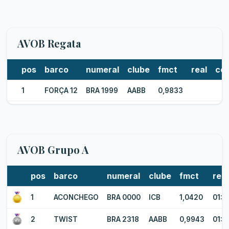
AVOB Regata
pos
barco
numeral
clube
fmct
real
cor
1
FORÇA 12
BRA 1999
AABB
0,9833
AVOB Grupo A
pos
barco
numeral
clube
fmct
real
1
ACONCHEGO
BRA 0000
ICB
1,0420
01:2
2
TWIST
BRA 2318
AABB
0,9943
01:3