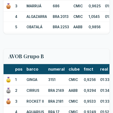
3
MARRUÁ
686
CMIC
0,9625
01:3
4
ALGAZARRA
BRA 2013
CMIC
1,0545
01:3
5
OBATALÁ
BRA 2253
AABB
0,9856
AVOB Grupo B
pos
barco
numeral
clube
fmct
real
1
GINGA
3151
CMIC
0,9256
01:33:
2
CIRRUS
BRA 2149
AABB
0,9294
01:34:1
3
ROCKET II
BRA 2181
CMIC
0,9533
01:33:
4
AQUARIUS
BRA 17
CMIC
0,9249
01:52:1